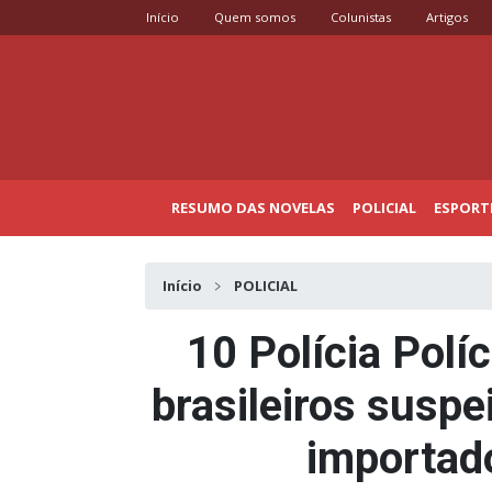
Início
Quem somos
Colunistas
Artigos
RESUMO DAS NOVELAS
POLICIAL
ESPORT
Início
POLICIAL
10 Polícia Políc
brasileiros suspe
importad