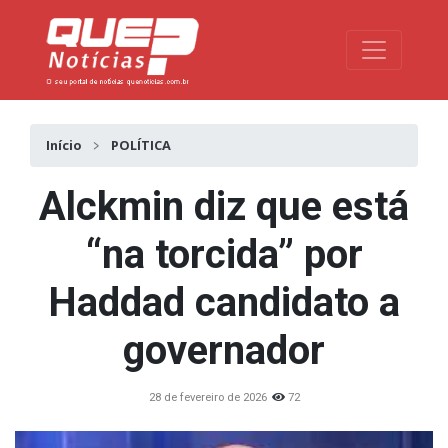
Toggle na
Início
POLÍTICA
Alckmin diz que está
“na torcida” por
Haddad candidato a
governador
28 de fevereiro de 2026
72