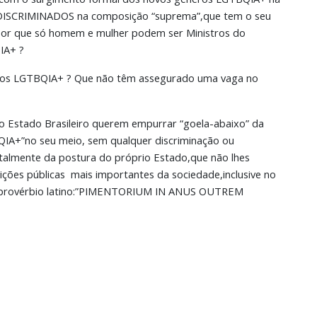
DISCRIMINADOS na composição “suprema”,que tem o seu
Por que só homem e mulher podem ser Ministros do
IA+ ?
tos LGTBQIA+ ? Que não têm assegurado uma vaga no
do Estado Brasileiro querem empurrar “goela-abaixo” da
QIA+”no seu meio, sem qualquer discriminação ou
otalmente da postura do próprio Estado,que não lhes
ções públicas mais importantes da sociedade,inclusive no
io provérbio latino:”PIMENTORIUM IN ANUS OUTREM