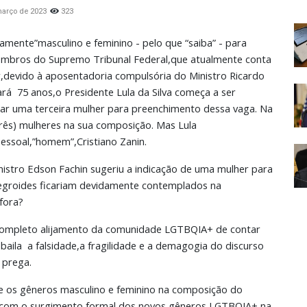
março de 2023
323
amente”masculino e feminino - pelo que “saiba” - para
embros do Supremo Tribunal Federal,que atualmente conta
devido à aposentadoria compulsória do Ministro Ricardo
 75 anos,o Presidente Lula da Silva começa a ser
car uma terceira mulher para preenchimento dessa vaga. Na
(três) mulheres na sua composição. Mas Lula
pessoal,”homem”,Cristiano Zanin.
nistro Edson Fachin sugeriu a indicação de uma mulher para
egroides ficariam devidamente contemplados na
fora?
 completo alijamento da comunidade LGTBQIA+ de contar
aila a falsidade,a fragilidade e a demagogia do discurso
 prega.
re os gêneros masculino e feminino na composição do
 com o surgimento formal dos novos gêneros LGTBQIA+ na