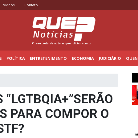
Vídeos
Contato
E
POLÍTICA
ENTRETENIMENTO
ECONOMIA
JUDICIÁRIO
QUENO
 “LGTBQIA+”SERÃO
S PARA COMPOR O
STF?