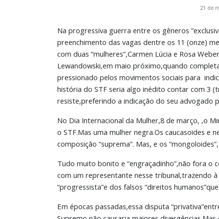
21 de 
Na progressiva guerra entre os gêneros “exclusiv
preenchimento das vagas dentre os 11 (onze) m
com duas “mulheres”,Carmen Lúcia e Rosa Weber,
Lewandowski,em maio próximo,quando completará
pressionado pelos movimentos sociais para indi
história do STF seria algo inédito contar com 3 
resiste,preferindo a indicação do seu advogado 
No Dia Internacional da Mulher,8 de março, ,o Mi
o STF.Mas uma mulher negra.Os caucasoides e n
composição “suprema”. Mas, e os “mongoloides”,
Tudo muito bonito e “engraçadinho”,não fora o
com um representante nesse tribunal,trazendo à b
“progressista”e dos falsos “direitos humanos”que
Em épocas passadas,essa disputa “privativa”ent
Supremo não causaria maiores divergências.Mas