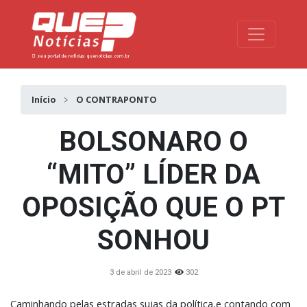
Toggle na
Início
O CONTRAPONTO
BOLSONARO O
“MITO” LÍDER DA
OPOSIÇÃO QUE O PT
SONHOU
3 de abril de 2023
302
Caminhando pelas estradas sujas da política,e contando com