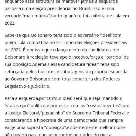
enquanto essa estrutura se mantiver,jamais a esquerda
perderá uma eleição presidencial no Brasil. Isso é uma
verdade “matemática”,tanto quanfo o foi a vitória de Lula em
2022.
Sabe-se que Bolsonaro teria sido o adversário “ideal”com
quem Lula competiria no 2º Turno das eleições presidenciais
de 2022. É por isso que o lançamento da candidatura de
Bolsonaro à reeleição teve apoio,incetivo,força e “torcida” da
sua oposição.Ademais,essa candidatura “ideal” teria sido
reforçada pelos boicotes e sabotagens da própria esquerda
ao Governo Bolsonaro,com total cobertura dos Poderes
Legislativo e Judiciário.
Para a esquerda,portanto,o ideal será que seja mantido o
“status quo” político,e por estar com as “costas quentes”com
a Justiça Eleitoral,”puxadinho” do Supremo Tribunal Federal,e
considerando a hipocrisia de uma democracia que sempre
exige uma suposta “oposição”,evidentemente melhor nome
não haverá para que se perpetue no poder do que a