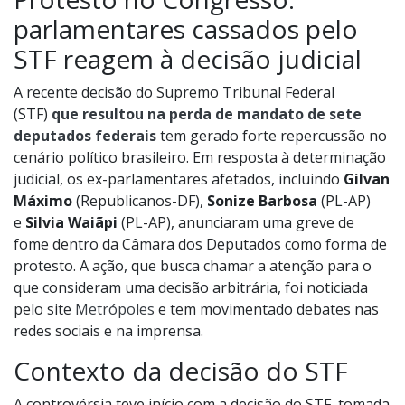
parlamentares cassados pelo
STF reagem à decisão judicial
A recente decisão do Supremo Tribunal Federal
(STF)
que resultou na perda de mandato de sete
deputados federais
tem gerado forte repercussão no
cenário político brasileiro. Em resposta à determinação
judicial, os ex-parlamentares afetados, incluindo
Gilvan
Máximo
(Republicanos-DF),
Sonize Barbosa
(PL-AP)
e
Silvia Waiãpi
(PL-AP), anunciaram uma greve de
fome dentro da Câmara dos Deputados como forma de
protesto. A ação, que busca chamar a atenção para o
que consideram uma decisão arbitrária, foi noticiada
pelo site
Metrópoles
e tem movimentado debates nas
redes sociais e na imprensa.
Contexto da decisão do STF
A controvérsia teve início com a decisão do STF, tomada