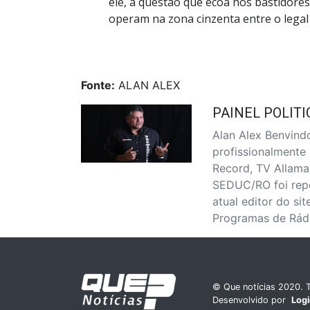
ele, a questão que ecoa nos bastidore
operam na zona cinzenta entre o legal 
Fonte:
ALAN ALEX
PAINEL POLITI
Alan Alex Benvindo
profissionalmente
Record, TV Allama
SEDUC/RO foi repo
atual editor do sit
Programas de Rádio
© Que notícias 2020. T
Desenvolvido por
Log