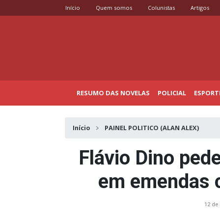
Início
Quem somos
Colunistas
Artigos
RESUMO DAS NOVELAS
POLICIAL
ESPORT
Início
PAINEL POLITICO (ALAN ALEX)
Flávio Dino ped
em emendas co
12 de