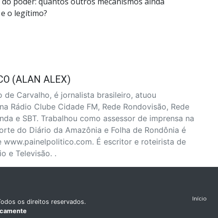
s do poder: quantos outros mecanismos ainda
e o legítimo?
CO (ALAN ALEX)
 de Carvalho, é jornalista brasileiro, atuou
 na Rádio Clube Cidade FM, Rede Rondovisão, Rede
nda e SBT. Trabalhou como assessor de imprensa na
rte do Diário da Amazônia e Folha de Rondônia é
e www.painelpolitico.com. É escritor e roteirista de
 e Televisão. .
Início
odos os direitos reservados.
icamente