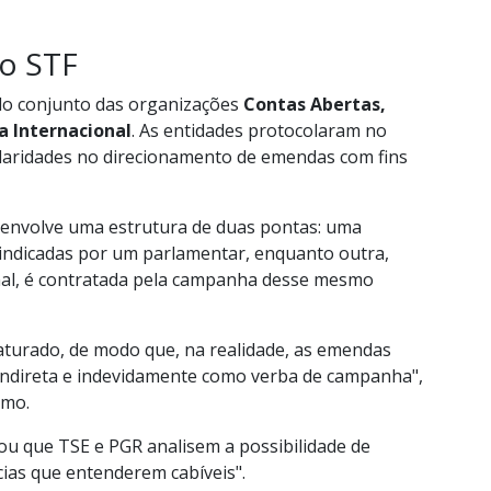
ao STF
ido conjunto das organizações
Contas Abertas,
a Internacional
. As entidades protocolaram no
ularidades no direcionamento de emendas com fins
do envolve uma estrutura de duas pontas: uma
ndicadas por um parlamentar, enquanto outra,
inal, é contratada pela campanha desse mesmo
aturado, de modo que, na realidade, as emendas
 indireta e indevidamente como verba de campanha",
emo.
ou que TSE e PGR analisem a possibilidade de
cias que entenderem cabíveis".