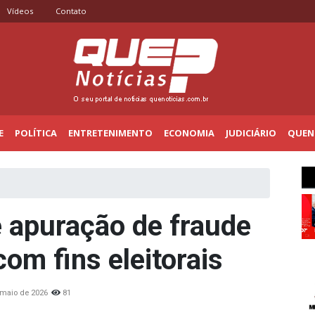
Vídeos
Contato
E
POLÍTICA
ENTRETENIMENTO
ECONOMIA
JUDICIÁRIO
QUENO
e apuração de fraude
m fins eleitorais
 maio de 2026
81