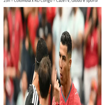
23h – Colômbia x RD Congo – CazéTV, Globo e Sportv