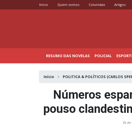
Início
Quem somos
Colunistas
Artigos
RESUMO DAS NOVELAS
POLICIAL
ESPORT
Início
POLITICA & POLÍTICOS (CARLOS SPE
Números espan
pouso clandesti
26 de