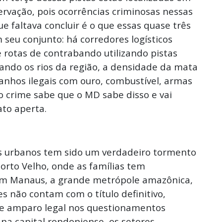
ervação, pois ocorrências criminosas nessas
ue faltava concluir é o que essas quase três
 seu conjunto: há corredores logísticos
rotas de contrabando utilizando pistas
rando os rios da região, a densidade da mata
ganhos ilegais com ouro, combustível, armas
o crime sabe que o MD sabe disso e vai
to aperta.
is urbanos tem sido um verdadeiro tormento
orto Velho, onde as famílias tem
, em Manaus, a grande metrópole amazônica,
s não contam com o título definitivo,
 de amparo legal nos questionamentos
a capital rondoniense, os setores