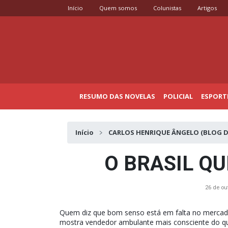
Início
Quem somos
Colunistas
Artigos
RESUMO DAS NOVELAS
POLICIAL
ESPORT
Início
CARLOS HENRIQUE ÂNGELO (BLOG D
O BRASIL QU
26 de ou
Quem diz que bom senso está em falta no mercado 
mostra vendedor ambulante mais consciente do que 