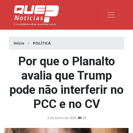
Toggle na
Início
POLÍTICA
Por que o Planalto
avalia que Trump
pode não interferir no
PCC e no CV
2 de junho de 2026
59