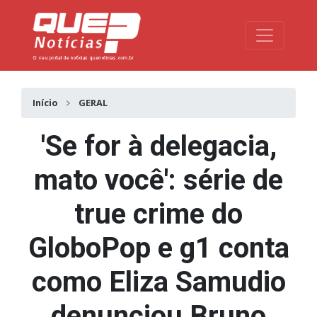
Toggle na
Início
GERAL
'Se for à delegacia,
mato você': série de
true crime do
GloboPop e g1 conta
como Eliza Samudio
denunciou Bruno