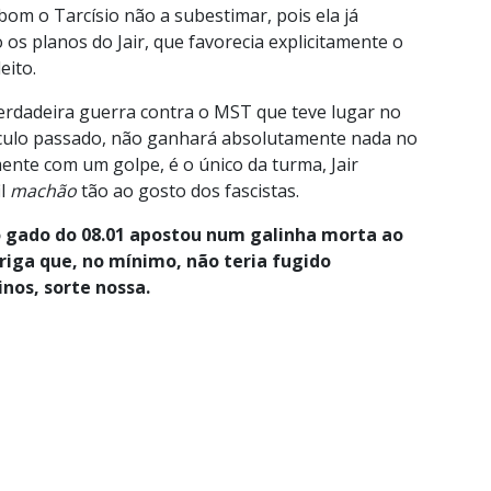
 bom o Tarcísio não a subestimar, pois ela já
 os planos do Jair, que favorecia explicitamente o
eito.
rdadeira guerra contra o MST que teve lugar no
éculo passado, não ganhará absolutamente nada no
mente com um golpe, é o único da turma, Jair
il
machão
tão ao gosto dos fascistas.
o gado do 08.01 apostou num galinha morta ao
riga que, no mínimo, não teria fugido
inos, sorte nossa.