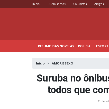
Início
Quem somos
Colunistas
Artigos
RESUMO DAS NOVELAS
POLICIAL
ESPORT
Início
AMOR E SEXO
Suruba no ônibus:
todos que com
11 de se