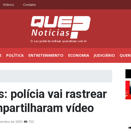
Vídeos
Contato
E
POLÍTICA
ENTRETENIMENTO
ECONOMIA
JUDICIÁRIO
QUENO
 polícia vai rastrear
partilharam vídeo
tembro de 2025
753