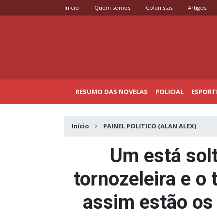
Início
Quem somos
Colunistas
Artigos
RESUMO DAS NOVELAS
POLICIAL
ESPORT
Início
PAINEL POLITICO (ALAN ALEX)
Um está solt
tornozeleira e o 
assim estão os