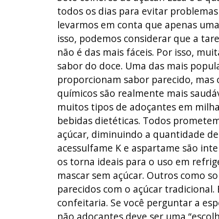
todos os dias para evitar problemas
levarmos em conta que apenas uma l
isso, podemos considerar que a tare
não é das mais fáceis. Por isso, mui
sabor do doce. Uma das mais popular
proporcionam sabor parecido, mas 
químicos são realmente mais saudáv
muitos tipos de adoçantes em milhar
bebidas dietéticas. Todos promete
açúcar, diminuindo a quantidade de 
acessulfame K e aspartame são int
os torna ideais para o uso em refri
mascar sem açúcar. Outros como sorb
parecidos com o açúcar tradicional.
confeitaria. Se você perguntar a esp
não adoçantes deve ser uma “escolha