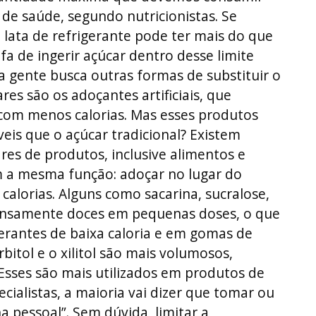
 de saúde, segundo nutricionistas. Se
ata de refrigerante pode ter mais do que
fa de ingerir açúcar dentro desse limite
ta gente busca outras formas de substituir o
es são os adoçantes artificiais, que
com menos calorias. Mas esses produtos
eis que o açúcar tradicional? Existem
es de produtos, inclusive alimentos e
m a mesma função: adoçar no lugar do
calorias. Alguns como sacarina, sucralose,
ensamente doces em pequenas doses, o que
gerantes de baixa caloria e em gomas de
itol e o xilitol são mais volumosos,
 Esses são mais utilizados em produtos de
ecialistas, a maioria vai dizer que tomar ou
 pessoal”. Sem dúvida, limitar a