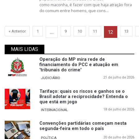
como maconha, é fazer com que haja atração fora
do comum entre homens, que cons...
« Anterior
1
…
9
10
11
12
13
MAIS LIDAS
Operação do MP mira rede de
financiamento do PCC e atuação em
'tribunais do crime'
21 de julho de 2026
JUDICIÁRIO
Tarifaço: quais os riscos e ganhos se o
Brasil adotar a reciprocidade? Entenda o
que está em jogo
18 de julho de 2026
INTERNACIONAL
Convenções partidárias começam nesta
segunda-feira em todo o país
20 de julho de 2026
POLÍTICA