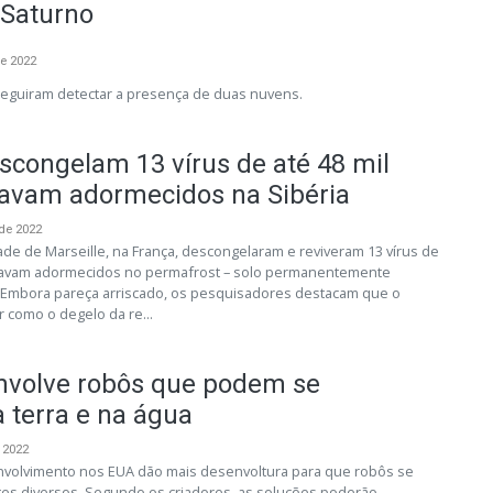
 Saturno
e 2022
eguiram detectar a presença de duas nuvens.
escongelam 13 vírus de até 48 mil
tavam adormecidos na Sibéria
de 2022
ade de Marseille, na França, descongelaram e reviveram 13 vírus de
stavam adormecidos no permafrost – solo permanentemente
. Embora pareça arriscado, os pesquisadores destacam que o
 como o degelo da re...
nvolve robôs que podem se
 terra e na água
 2022
nvolvimento nos EUA dão mais desenvoltura para que robôs se
s diversos. Segundo os criadores, as soluções poderão