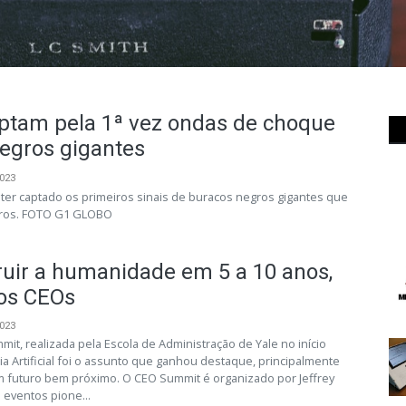
aptam pela 1ª vez ondas de choque
egros gigantes
2023
r captado os primeiros sinais de buracos negros gigantes que
tros. FOTO G1 GLOBO
ruir a humanidade em 5 a 10 anos,
os CEOs
2023
it, realizada pela Escola de Administração de Yale no início
ia Artificial foi o assunto que ganhou destaque, principalmente
 futuro bem próximo. O CEO Summit é organizado por Jeffrey
eventos pione...