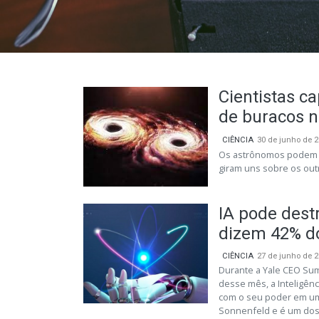
Cientistas c
de buracos n
CIÊNCIA
30 de junho de 
Os astrônomos podem te
giram uns sobre os ou
IA pode dest
dizem 42% d
CIÊNCIA
27 de junho de 
Durante a Yale CEO Summ
desse mês, a Inteligênc
com o seu poder em um
Sonnenfeld e é um dos 