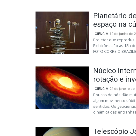
Planetário de
espaço na c
CIÊNCIA
12 de junho de 
Projetor que reproduz a
Exibições são às 18h d
FOTO CORREIO BRAZILI
Núcleo inter
rotação e in
CIÊNCIA
24 de janeiro de
Poucos de nós dão muit
algum movimento súbit
sentidos. Os geocienti
dinâmica das entranhas
Telescópio J