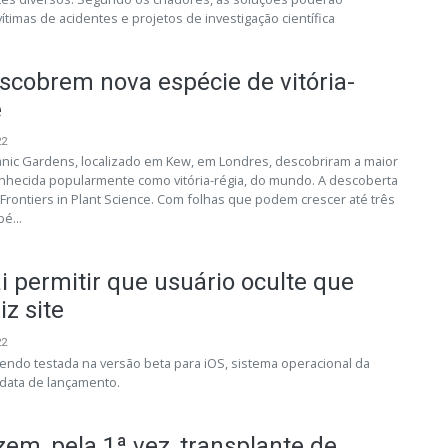
ítimas de acidentes e projetos de investigação científica
escobrem nova espécie de vitória-
e
22
tanic Gardens, localizado em Kew, em Londres, descobriram a maior
nhecida popularmente como vitória-régia, do mundo. A descoberta
a Frontiers in Plant Science. Com folhas que podem crescer até três
é...
 permitir que usuário oculte que
iz site
22
sendo testada na versão beta para iOS, sistema operacional da
 data de lançamento.
zem, pela 1ª vez, transplante de