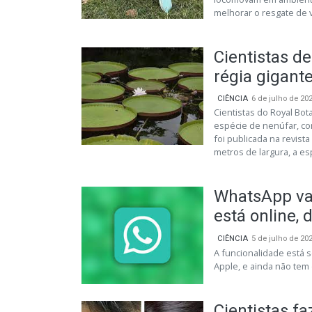
melhorar o resgate de v
Cientistas d
régia gigant
CIÊNCIA
6 de julho de 20
Cientistas do Royal Bo
espécie de nenúfar, co
foi publicada na revist
metros de largura, a esp
WhatsApp vai
está online, d
CIÊNCIA
5 de julho de 20
A funcionalidade está 
Apple, e ainda não tem
Cientistas fa