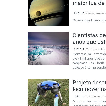
maior lua de
CIÊNCIA
6 de dezembro d
Os investigadores cons
Cientistas d
anos que es
CIÊNCIA
25 de novembro 
Cientistas da Universid
até 48 mil anos que e
congelado – da Sibéria
objetivo é compreender
Projeto dese
locomover na
CIÊNCIA
17 de outubro de
Dois projetos em dese
locomovam em ambiente