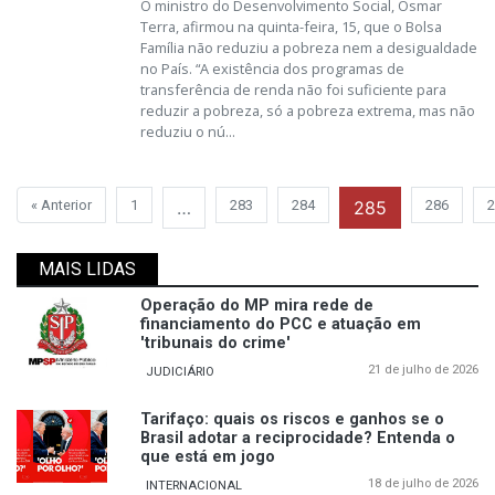
O ministro do Desenvolvimento Social, Osmar
Terra, afirmou na quinta-feira, 15, que o Bolsa
Família não reduziu a pobreza nem a desigualdade
no País. “A existência dos programas de
transferência de renda não foi suficiente para
reduzir a pobreza, só a pobreza extrema, mas não
reduziu o nú...
« Anterior
1
…
283
284
285
286
2
MAIS LIDAS
Operação do MP mira rede de
financiamento do PCC e atuação em
'tribunais do crime'
21 de julho de 2026
JUDICIÁRIO
Tarifaço: quais os riscos e ganhos se o
Brasil adotar a reciprocidade? Entenda o
que está em jogo
18 de julho de 2026
INTERNACIONAL