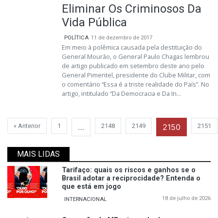
Eliminar Os Criminosos Da
Vida Pública
POLÍTICA
11 de dezembro de 2017
Em meio à polêmica causada pela destituição do
General Mourão, o General Paulo Chagas lembrou
de artigo publicado em setembro deste ano pelo
General Pimentel, presidente do Clube Militar, com
o comentário “Essa é a triste realidade do País”. No
artigo, intitulado “Da Democracia e Da In...
« Anterior
1
…
2148
2149
2150
2151
MAIS LIDAS
Tarifaço: quais os riscos e ganhos se o
Brasil adotar a reciprocidade? Entenda o
que está em jogo
18 de julho de 2026
INTERNACIONAL