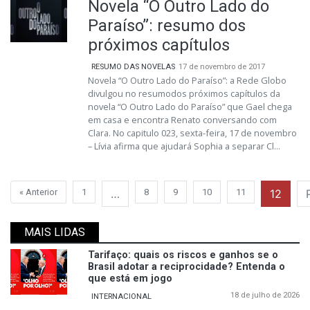
Novela “O Outro Lado do
Paraíso”: resumo dos
próximos capítulos
RESUMO DAS NOVELAS
17 de novembro de 2017
Novela “O Outro Lado do Paraíso”: a Rede Globo
divulgou no resumodos próximos capítulos da
novela “O Outro Lado do Paraíso” que Gael chega
em casa e encontra Renato conversando com
Clara. No capitulo 023, sexta-feira, 17 de novembro
– Lívia afirma que ajudará Sophia a separar Cl...
« Anterior
1
…
8
9
10
11
12
MAIS LIDAS
Tarifaço: quais os riscos e ganhos se o
Brasil adotar a reciprocidade? Entenda o
que está em jogo
18 de julho de 2026
INTERNACIONAL