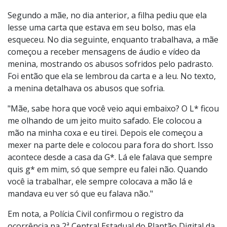
Segundo a mãe, no dia anterior, a filha pediu que ela
lesse uma carta que estava em seu bolso, mas ela
esqueceu. No dia seguinte, enquanto trabalhava, a mãe
começou a receber mensagens de áudio e vídeo da
menina, mostrando os abusos sofridos pelo padrasto.
Foi então que ela se lembrou da carta e a leu. No texto,
a menina detalhava os abusos que sofria.
"Mãe, sabe hora que você veio aqui embaixo? O L* ficou
me olhando de um jeito muito safado. Ele colocou a
mão na minha coxa e eu tirei. Depois ele começou a
mexer na parte dele e colocou para fora do short. Isso
acontece desde a casa da G*. Lá ele falava que sempre
quis g* em mim, só que sempre eu falei não. Quando
você ia trabalhar, ele sempre colocava a mão lá e
mandava eu ver só que eu falava não."
Em nota, a Polícia Civil confirmou o registro da
ocorrência na 2ª Central Estadual do Plantão Digital da