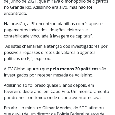
de junho de 2021
, que mirava o monopólio de cigarros
no Grande Rio. Adilsinho era alvo, mas não foi
encontrado.
Na ocasião, a PF encontrou planilhas com “supostos
pagamentos indevidos, doações eleitorais e
contabilidade vinculada à lavagem de capitais”.
“As listas chamaram a atenção dos investigadores por
possíveis repasses diretos de valores a agentes
políticos do RJ”, explicou.
A TV Globo apurou que
pelo menos 20 políticos
são
investigados por receber mesada de Adilsinho.
Adilsinho só foi preso quase 5 anos depois,
em
fevereiro deste ano, em Cabo Frio
. Um
monitoramento
por drones
confirmou onde o contraventor estava.
Em abril, o ministro Gilmar Mendes, do STF,
afirmou
que ouviu de um diretor da Polícia Federal relatos de