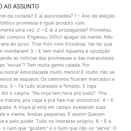
O AO ASSUNTO
rei da cocada? E aí autoridades? 1 – Ano de eleição.
Político promessa é igual produto ruim.
mente uma vez. 2 – E aí a propaganda? Prometeu.
Não cumpriu. Enganou. Difícil apagar da mente. Não
rana do povo. Tirar foto com fotoshop. Vai ter que
 lei mandaram! 3 – E tem mais! Aguenta a oposição
sando as notícias das promessas e das maracutaias.
ias “novas”? Tem muita gente calada. Por
da nunca! Amordaçada muito menos! E roubo não se
menos se esquece. Os caminhos ficaram marcados e
os. 5 – Tá tudo scaneado e filmado. E haja
z o caipira. “Na roça tem hora pra tudo!”. “Pra
a trabaia, pra caga e pra fala mar dosoutros”. 6 – E
cupada. A tropa já está em campo avaliando suas
ade e mente. Ambas pequenas. É assim! Querem
a e pelo poder. Tudo no interesse próprio. 8 – E a
- o ruim que “gostam” e o bom que não os “serve”. O