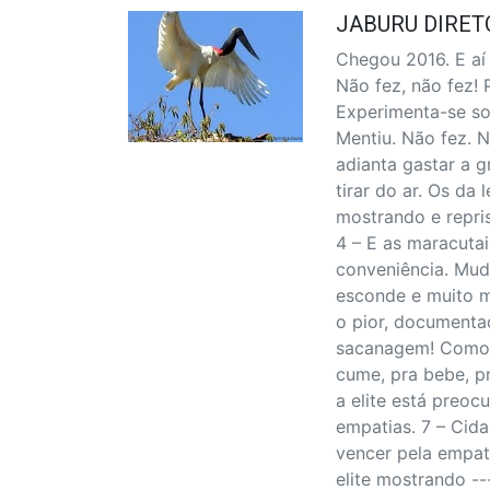
JABURU DIRET
Chegou 2016. E aí 
Não fez, não fez! 
Experimenta-se so
Mentiu. Não fez. 
adianta gastar a g
tirar do ar. Os da
mostrando e repri
4 – E as maracuta
conveniência. Mu
esconde e muito 
o pior, documentad
sacanagem! Como di
cume, pra bebe, pr
a elite está preo
empatias. 7 – Cid
vencer pela empati
elite mostrando --