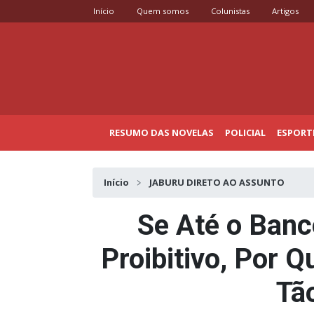
Início
Quem somos
Colunistas
Artigos
RESUMO DAS NOVELAS
POLICIAL
ESPORT
Início
JABURU DIRETO AO ASSUNTO
Se Até o Banc
Proibitivo, Por Q
Tã