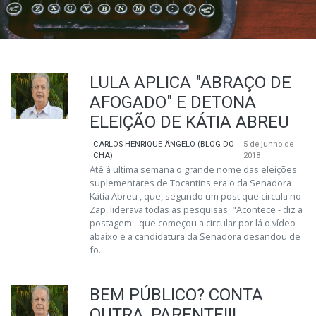
LULA APLICA "ABRAÇO DE
AFOGADO" E DETONA
ELEIÇÃO DE KÁTIA ABREU
CARLOS HENRIQUE ÂNGELO (BLOG DO
5 de junho de
CHA)
2018
Até à ultima semana o grande nome das eleições
suplementares de Tocantins era o da Senadora
Kátia Abreu , que, segundo um post que circula no
Zap, liderava todas as pesquisas. "Acontece - diz a
postagem - que começou a circular por lá o vídeo
abaixo e a candidatura da Senadora desandou de
fo...
BEM PÚBLICO? CONTA
OUTRA, PARENTE!!!