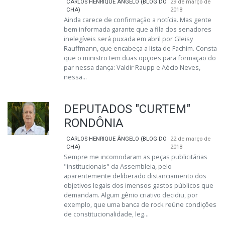
CARLOS HENRIQUE ÂNGELO (BLOG DO
29 de março de
CHA)
2018
Ainda carece de confirmação a notícia. Mas gente
bem informada garante que a fila dos senadores
inelegíveis será puxada em abril por Gleisy
Rauffmann, que encabeça a lista de Fachim. Consta
que o ministro tem duas opções para formação do
par nessa dança: Valdir Raupp e Aécio Neves,
nessa...
DEPUTADOS "CURTEM"
RONDÔNIA
CARLOS HENRIQUE ÂNGELO (BLOG DO
22 de março de
CHA)
2018
Sempre me incomodaram as peças publicitárias
"institucionais" da Assembleia, pelo
aparentemente deliberado distanciamento dos
objetivos legais dos imensos gastos públicos que
demandam. Algum gênio criativo decidiu, por
exemplo, que uma banca de rock reúne condições
de constitucionalidade, leg...