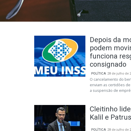
Depois da mo
podem movim
funciona res
consignado
POLÍTICA
28 de julho de 
O cancelamento do benef
enviam as certidões de
a suspensão de emprés
Cleitinho li
Kalil e Patru
POLÍTICA
28 de julho de 