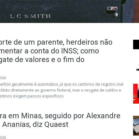
rte de um parente, herdeiros não
entar a conta do INSS; como
gate de valores e o fim do
2026
ício geralmente é automático, já que os cartórios de registro civil
 óbito diretamente ao governo federal, mas o resgate de saldos e
timos exigem passos específicos
dera em Minas, seguido por Alexandre
s Ananias, diz Quaest
2026