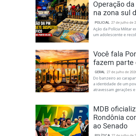
Operação da 
na zona sul 
POLICIAL
27 de julho de 
Ação da Polícia Militar
um adolescente e recol
Você fala Po
fazem parte 
GERAL
27 de julho de 202
Do banzeiro ao carapanã
a identidade de um pov
atravessam gerações e a
MDB oficiali
Rondônia co
ao Senado
POLÍTICA
27 de julho de 