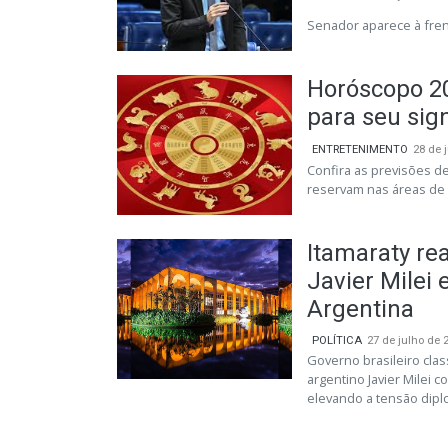
Senador aparece à frent
Horóscopo 20
para seu sig
ENTRETENIMENTO
28 de 
Confira as previsões de
reservam nas áreas de 
Itamaraty re
Javier Milei 
Argentina
POLÍTICA
27 de julho de 
Governo brasileiro cla
argentino Javier Milei c
elevando a tensão diplo