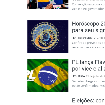
Convenção estadual co
vice e o ex-governador
Horóscopo 20
para seu sig
ENTRETENIMENTO
27 de 
Confira as previsões de
reservam nas áreas de 
PL lança Flá
por vice e al
POLÍTICA
25 de julho de 
Senador chega à conven
estão confirmados; Mich
Eleições: co