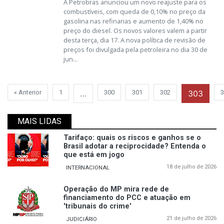
A Petrobras anunciou um novo reajuste para os
combustíveis, com queda de 0,10% no preço da
gasolina nas refinarias e aumento de 1,40% no
preço do diesel. Os novos valores valem a partir
desta terça, dia 17. A nova política de revisão de
preços foi divulgada pela petroleira no dia 30 de
jun...
« Anterior
1
…
300
301
302
303
3
MAIS LIDAS
Tarifaço: quais os riscos e ganhos se o
Brasil adotar a reciprocidade? Entenda o
que está em jogo
18 de julho de 2026
INTERNACIONAL
Operação do MP mira rede de
financiamento do PCC e atuação em
'tribunais do crime'
21 de julho de 2026
JUDICIÁRIO