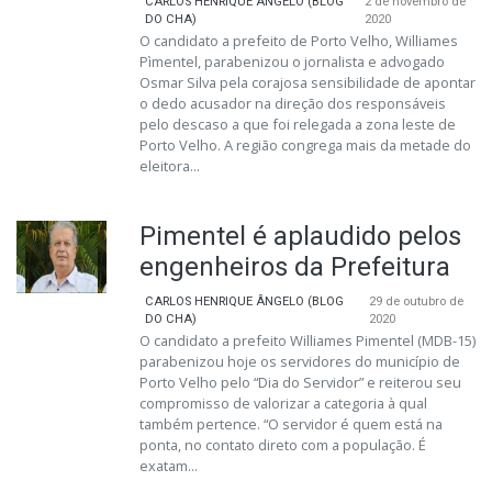
CARLOS HENRIQUE ÂNGELO (BLOG
2 de novembro de
DO CHA)
2020
O candidato a prefeito de Porto Velho, Williames
Pìmentel, parabenizou o jornalista e advogado
Osmar Silva pela corajosa sensibilidade de apontar
o dedo acusador na direção dos responsáveis
pelo descaso a que foi relegada a zona leste de
Porto Velho. A região congrega mais da metade do
eleitora...
Pimentel é aplaudido pelos
engenheiros da Prefeitura
CARLOS HENRIQUE ÂNGELO (BLOG
29 de outubro de
DO CHA)
2020
O candidato a prefeito Williames Pimentel (MDB-15)
parabenizou hoje os servidores do município de
Porto Velho pelo “Dia do Servidor” e reiterou seu
compromisso de valorizar a categoria à qual
também pertence. “O servidor é quem está na
ponta, no contato direto com a população. É
exatam...