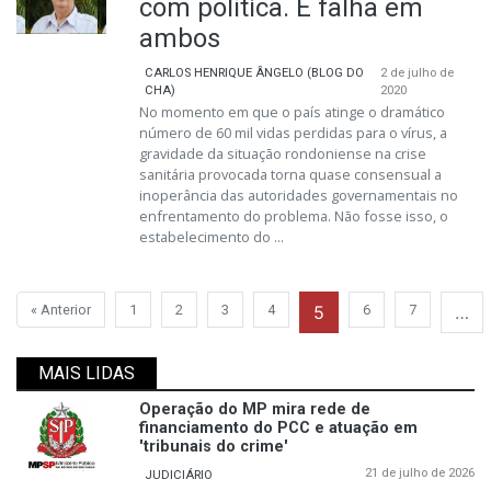
com política. E falha em
ambos
CARLOS HENRIQUE ÂNGELO (BLOG DO
2 de julho de
CHA)
2020
No momento em que o país atinge o dramático
número de 60 mil vidas perdidas para o vírus, a
gravidade da situação rondoniense na crise
sanitária provocada torna quase consensual a
inoperância das autoridades governamentais no
enfrentamento do problema. Não fosse isso, o
estabelecimento do ...
« Anterior
1
2
3
4
5
6
7
…
MAIS LIDAS
Operação do MP mira rede de
financiamento do PCC e atuação em
'tribunais do crime'
21 de julho de 2026
JUDICIÁRIO