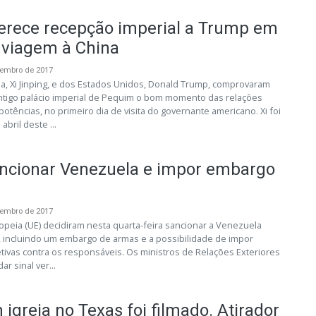
ferece recepção imperial a Trump em
 viagem à China
vembro de 2017
a, Xi Jinping, e dos Estados Unidos, Donald Trump, comprovaram
antigo palácio imperial de Pequim o bom momento das relações
otências, no primeiro dia de visita do governante americano. Xi foi
bril deste ...
ancionar Venezuela e impor embargo
vembro de 2017
opeia (UE) decidiram nesta quarta-feira sancionar a Venezuela
, incluindo um embargo de armas e a possibilidade de impor
etivas contra os responsáveis. Os ministros de Relações Exteriores
r sinal ver...
igreja no Texas foi filmado. Atirador