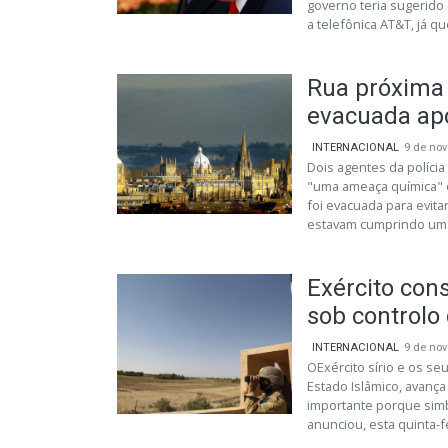
governo teria sugerido 
a telefônica AT&T, já que
Rua próxima 
evacuada ap
INTERNACIONAL
9 de no
Dois agentes da políci
"uma ameaça química" e
foi evacuada para evita
estavam cumprindo um.
Exército cons
sob controlo 
INTERNACIONAL
9 de no
OExército sírio e os se
Estado Islâmico, avanç
importante porque simb
anunciou, esta quinta-fe