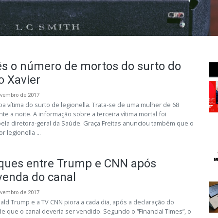
ês o número de mortos do surto do
o Xavier
ovembro de 2017
 vítima do surto de legionella. Trata-se de uma mulher de 68
e a noite. A informação sobre a terceira vítima mortal foi
ela diretora-geral da Saúde. Graça Freitas anunciou também que o
 legionella ...
ques entre Trump e CNN após
venda do canal
ovembro de 2017
ald Trump e a TV CNN piora a cada dia, após a declaração do
e que o canal deveria ser vendido. Segundo o “Financial Times”, o