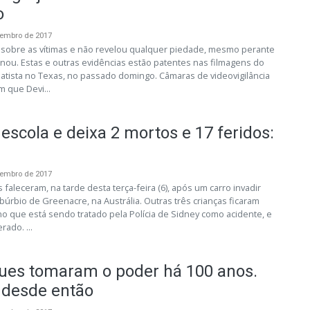
o
vembro de 2017
r sobre as vítimas e não revelou qualquer piedade, mesmo perante
inou. Estas e outras evidências estão patentes nas filmagens do
atista no Texas, no passado domingo. Câmaras de videovigilância
 que Devi...
escola e deixa 2 mortos e 17 feridos:
vembro de 2017
faleceram, na tarde desta terça-feira (6), após um carro invadir
búrbio de Greenacre, na Austrália. Outras três crianças ficaram
no que está sendo tratado pela Polícia de Sidney como acidente, e
ado. ...
ues tomaram o poder há 100 anos.
desde então