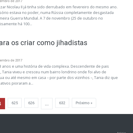
vembro de 2017
zar Nicolau II já tinha sido derrubado em fevereiro do mesmo ano.
isório estava no poder, numa Rússia completamente desgastada
rimeira Guerra Mundial. A 7 de novembro (25 de outubro no
cisamente há 100...
para os criar como jihadistas
vembro de 2017
 anos e uma história de vida complexa. Descendente de pais
 Tania viveu e cresceu num bairro londrino onde foi alvo de
rua ou até mesmo em casa – por parte dos vizinhos –, Tania diz que
tivos pioraram a...
4
625
626
…
632
Próximo »