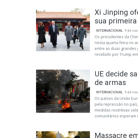
Xi Jinping o
sua primeira
INTERNACIONAL
9 de no
Os presidentes da Chin
nesta quarta-feira no 
entre as duas grandes p
recebido por Trump em a
UE decide s
de armas
INTERNACIONAL
9 de no
Os países da União Eur
pela repressão no país
medidas restritivas sel
comunitários esperam da
Massacre em 