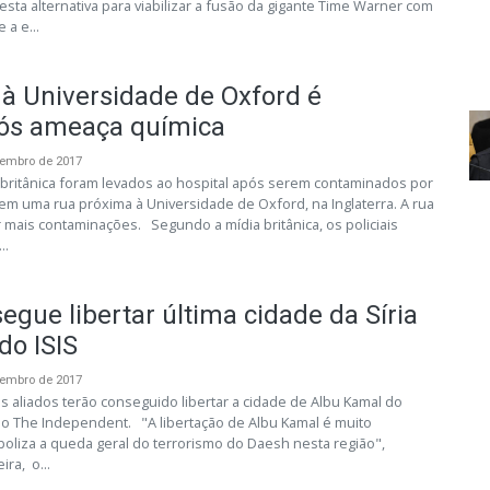
esta alternativa para viabilizar a fusão da gigante Time Warner com
 a e...
à Universidade de Oxford é
ós ameaça química
vembro de 2017
a britânica foram levados ao hospital após serem contaminados por
m uma rua próxima à Universidade de Oxford, na Inglaterra. A rua
r mais contaminações. Segundo a mídia britânica, os policiais
..
egue libertar última cidade da Síria
do ISIS
vembro de 2017
us aliados terão conseguido libertar a cidade de Albu Kamal do
a o The Independent. "A libertação de Albu Kamal é muito
oliza a queda geral do terrorismo do Daesh nesta região",
ira, o...