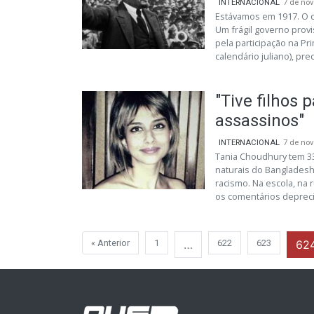
INTERNACIONAL
7 de no
Estávamos em 1917. O c
Um frágil governo prov
pela participação na P
calendário juliano), pre
"Tive filhos 
assassinos"
INTERNACIONAL
7 de no
Tania Choudhury tem 33
naturais do Bangladesh,
racismo. Na escola, na 
os comentários deprecia
« Anterior
1
…
622
623
62