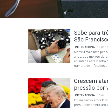
Sobe para tr
São Francisc
INTERNACIONAL
10 de n
Morreu mais uma pessoa
anos, que morreu durant
adiantada esta manhã p
número de infetados por
Crescem ata
pressão por 
INTERNACIONAL
10 de n
Oclima tenso entre Don
presidente americano d