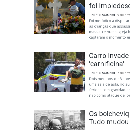
foi impiedos
INTERNACIONAL
9 de no
Foi metódico a dispara
as crianças que assass
massacre numa igreja b
captaram o momento em
Carro invade 
'carnificina'
INTERNACIONAL
7 de no
Dois meninos de 8 anos 
uma sala de aula, no su
feridas com gravidade 
não como ataque deliber
Os bolcheviq
Tudo mudou 